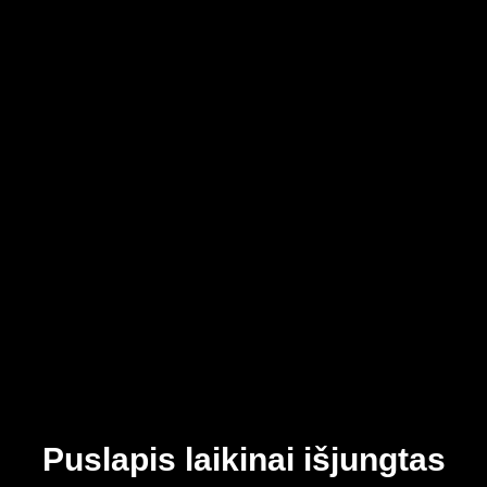
Puslapis laikinai išjungtas