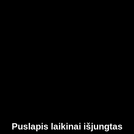
Puslapis laikinai išjungtas