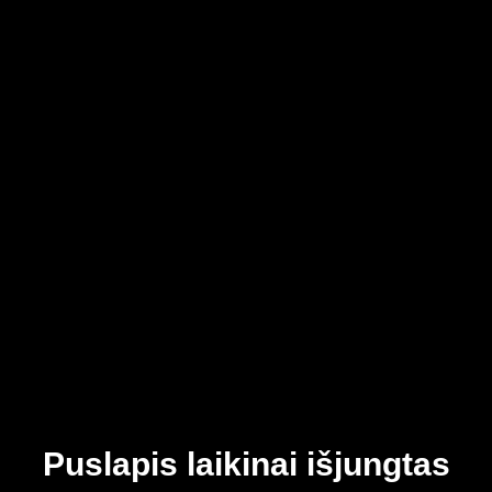
Puslapis laikinai išjungtas